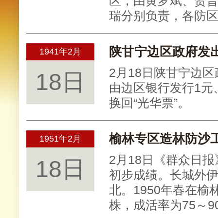
区，由黄罗斌、贺
瑞分别负责，各防
陕甘宁边区政府发
1941年2月
2月18日陕甘宁边
18日
由边区银行发行1元
换回“光华票”。
榆林专区造林防沙
1951年2月
2月18日《群众日
18日
初步成绩。长城外
北。1950年春在榆
株，成活率为75～9