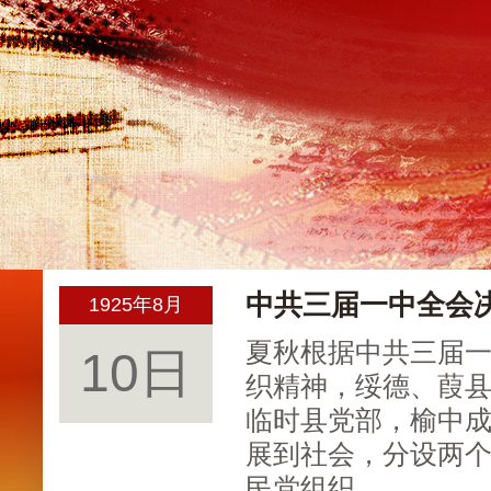
中共三届一中全会
1925年8月
夏秋根据中共三届
10日
织精神，绥德、葭
临时县党部，榆中成
展到社会，分设两
民党组织。