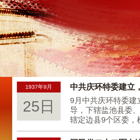
中共庆环特委建立
1937年9月
9月中共庆环特委建
25日
导，下辖盐池县委、
辖定边县9个区委，